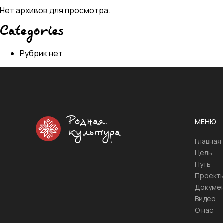
Нет архивов для просмотра.
Categories
Рубрик нет
Родная
МЕНЮ
культура
Главная
Цель
Путь
Проект
Докуме
Видео
О нас