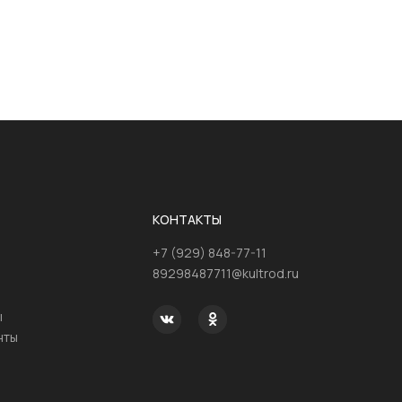
КОНТАКТЫ
+7 (929) 848-77-11
89298487711@kultrod.ru
ы
нты