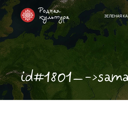
Родная
ЗЕЛЕНАЯ К
культура
id#1801—->sam