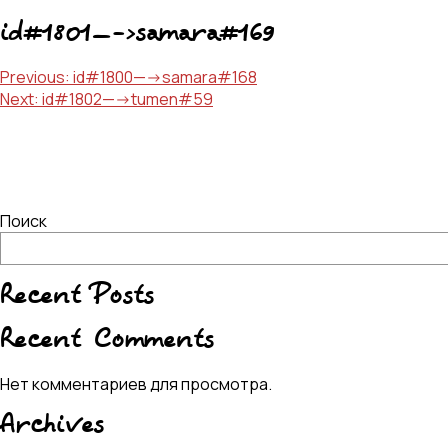
id#1801—->samara#169
Навигация
Previous:
id#1800—->samara#168
Next:
id#1802—->tumen#59
по
записям
Поиск
Recent Posts
Recent Comments
Нет комментариев для просмотра.
Archives