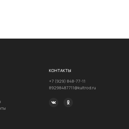
КОНТАКТЫ
+7 (929) 848-77-11
89298487711@kultrod.ru
ы
нты