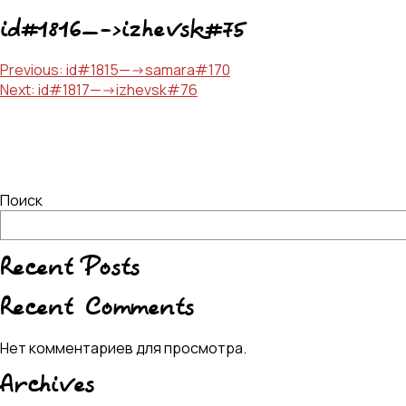
id#1816—->izhevsk#75
Навигация
Previous:
id#1815—->samara#170
Next:
id#1817—->izhevsk#76
по
записям
Поиск
Recent Posts
Recent Comments
Нет комментариев для просмотра.
Archives