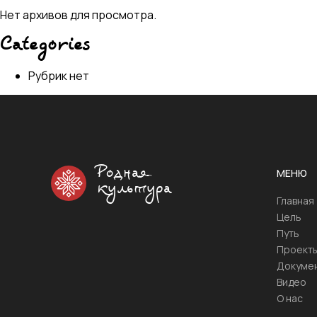
Нет архивов для просмотра.
Categories
Рубрик нет
Родная
МЕНЮ
культура
Главная
Цель
Путь
Проект
Докуме
Видео
О нас