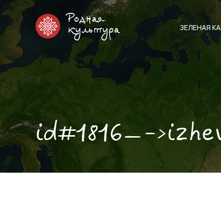
Родная
ЗЕЛЕНАЯ К
культура
id#1816—->izhe