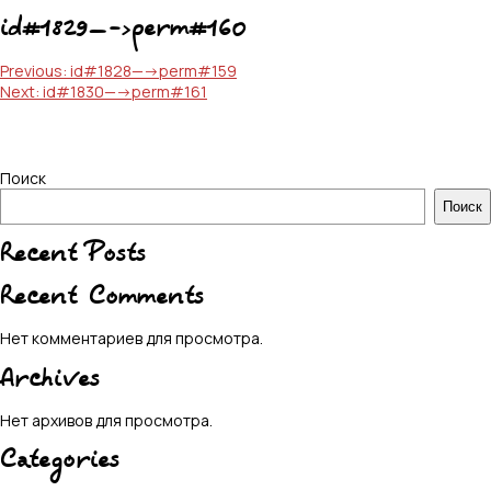
id#1829—->perm#160
Навигация
Previous:
id#1828—->perm#159
Next:
id#1830—->perm#161
по
записям
Поиск
Поиск
Recent Posts
Recent Comments
Нет комментариев для просмотра.
Archives
Нет архивов для просмотра.
Categories