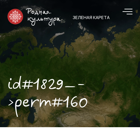
Родная
ЗЕЛЕНАЯ КАРЕТА
культура
id#1829—-
>perm#160