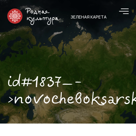
Родная
ЗЕЛЕНАЯ КАРЕТА
культура
id#1837—-
>novocheboksars