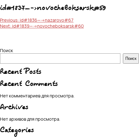
id#1837—->novocheboksarsk#59
Навигация
Previous:
id#1836—->nazarovo#67
Next:
id#1839—->novocheboksarsk#60
по
записям
Поиск
Поиск
Recent Posts
Recent Comments
Нет комментариев для просмотра.
Archives
Нет архивов для просмотра.
Categories