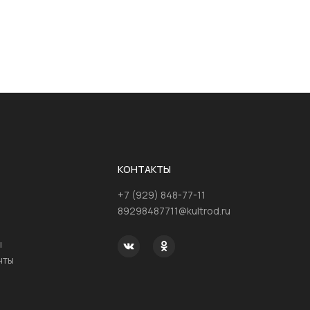
КОНТАКТЫ
+7 (929) 848-77-11
89298487711@kultrod.ru
ы
нты