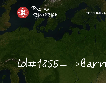
Родная
ЗЕЛЕНАЯ К
культура
id#1855—->bar