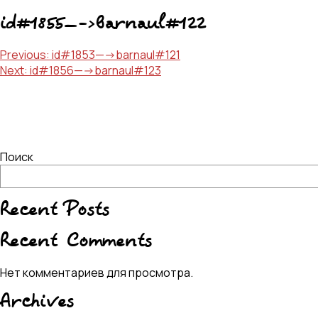
id#1855—->barnaul#122
Навигация
Previous:
id#1853—->barnaul#121
Next:
id#1856—->barnaul#123
по
записям
Поиск
Recent Posts
Recent Comments
Нет комментариев для просмотра.
Archives