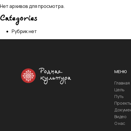
Нет архивов для просмотра.
Categories
Рубрик нет
Родная
МЕНЮ
культура
Главная
Цель
Путь
Проект
Докуме
Видео
О нас