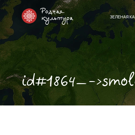
Родная
ЗЕЛЕНАЯ К
культура
id#1864—->smo