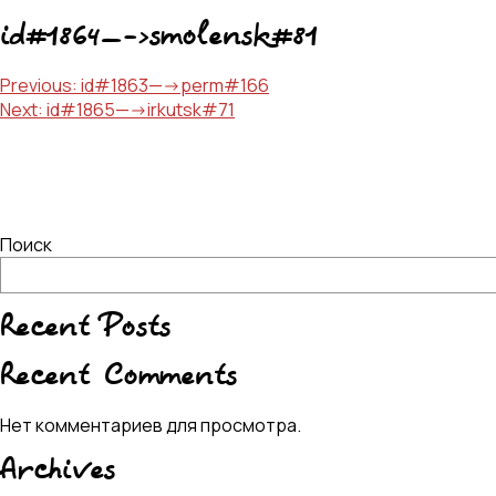
id#1864—->smolensk#81
Навигация
Previous:
id#1863—->perm#166
Next:
id#1865—->irkutsk#71
по
записям
Поиск
Recent Posts
Recent Comments
Нет комментариев для просмотра.
Archives