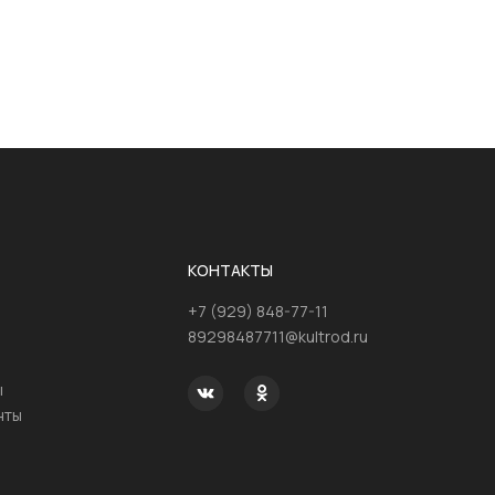
КОНТАКТЫ
+7 (929) 848-77-11
89298487711@kultrod.ru
ы
нты