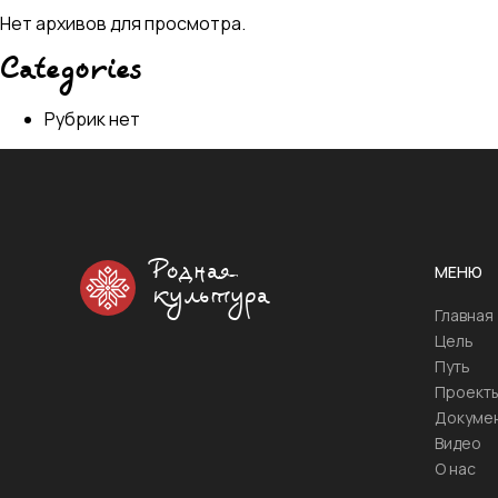
Нет архивов для просмотра.
Categories
Рубрик нет
Родная
МЕНЮ
культура
Главная
Цель
Путь
Проект
Докуме
Видео
О нас