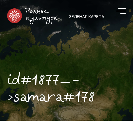
Родная
ЗЕЛЕНАЯ КАРЕТА
культура
id#1877—-
>samara#178