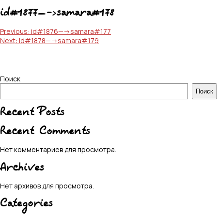
id#1877—->samara#178
Навигация
Previous:
id#1876—->samara#177
Next:
id#1878—->samara#179
по
записям
Поиск
Поиск
Recent Posts
Recent Comments
Нет комментариев для просмотра.
Archives
Нет архивов для просмотра.
Categories