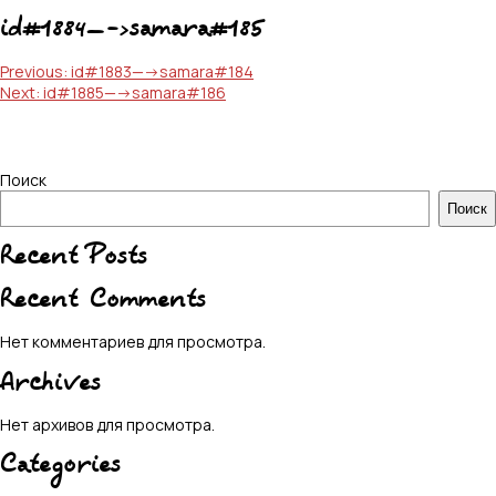
id#1884—->samara#185
Навигация
Previous:
id#1883—->samara#184
Next:
id#1885—->samara#186
по
записям
Поиск
Поиск
Recent Posts
Recent Comments
Нет комментариев для просмотра.
Archives
Нет архивов для просмотра.
Categories