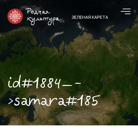
Родная
ЗЕЛЕНАЯ КАРЕТА
культура
id#1884—-
>samara#185