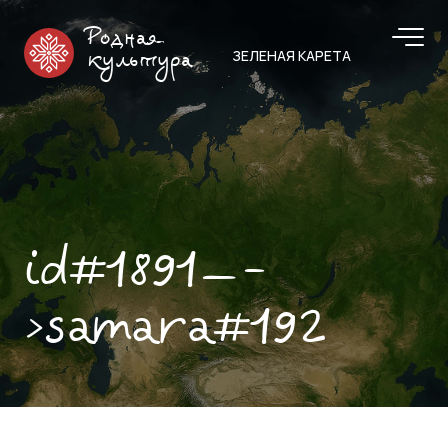
Родная
ЗЕЛЕНАЯ КАРЕТА
культура
id#1891—-
>samara#192