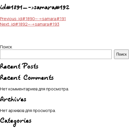
id#1891—->samara#192
Навигация
Previous:
id#1890—->samara#191
Next:
id#1892—->samara#193
по
записям
Поиск
Поиск
Recent Posts
Recent Comments
Нет комментариев для просмотра.
Archives
Нет архивов для просмотра.
Categories