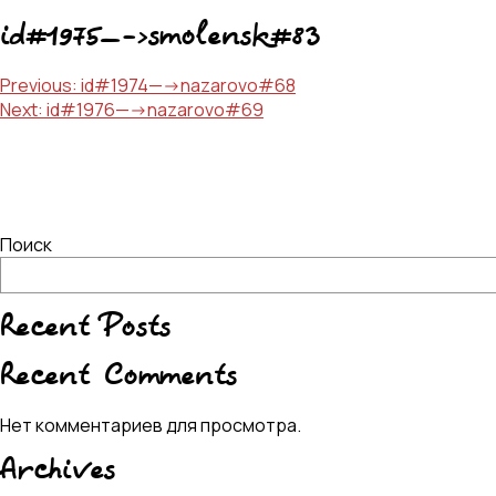
id#1975—->smolensk#83
Навигация
Previous:
id#1974—->nazarovo#68
Next:
id#1976—->nazarovo#69
по
записям
Поиск
Recent Posts
Recent Comments
Нет комментариев для просмотра.
Archives