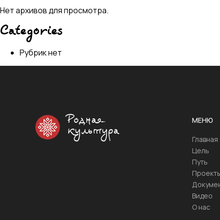
Нет архивов для просмотра.
Categories
Рубрик нет
Родная
МЕНЮ
культура
Главная
Цель
Путь
Проект
Докуме
Видео
О нас