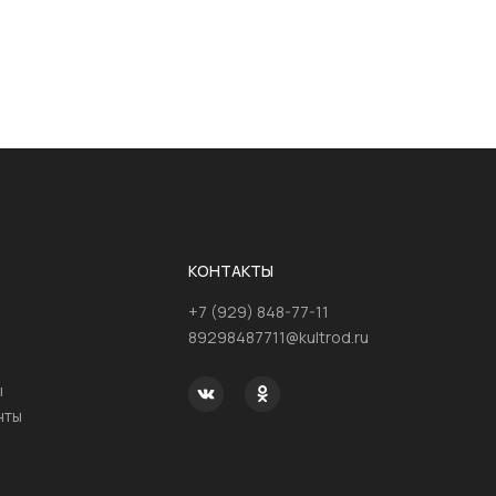
КОНТАКТЫ
+7 (929) 848-77-11
89298487711@kultrod.ru
ы
нты