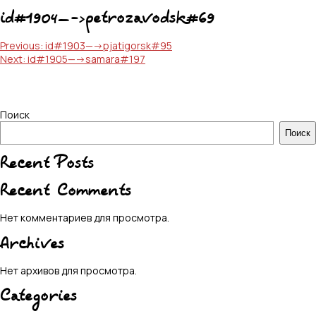
id#1904—->petrozavodsk#69
Навигация
Previous:
id#1903—->pjatigorsk#95
Next:
id#1905—->samara#197
по
записям
Поиск
Поиск
Recent Posts
Recent Comments
Нет комментариев для просмотра.
Archives
Нет архивов для просмотра.
Categories