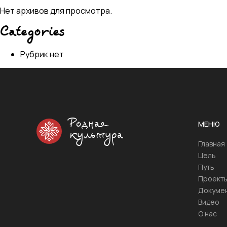
Нет архивов для просмотра.
Categories
Рубрик нет
Родная
МЕНЮ
культура
Главная
Цель
Путь
Проект
Докуме
Видео
О нас