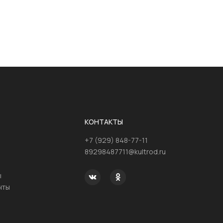
КОНТАКТЫ
+7 (929) 848-77-11
89298487711@kultrod.ru
ы
нты