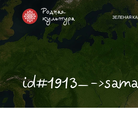
Родная
ЗЕЛЕНАЯ К
культура
id#1913—->sam