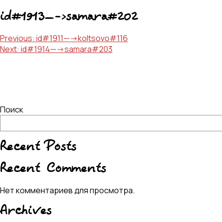
id#1913—->samara#202
Навигация
Previous:
id#1911—->koltsovo#116
Next:
id#1914—->samara#203
по
записям
Поиск
Recent Posts
Recent Comments
Нет комментариев для просмотра.
Archives