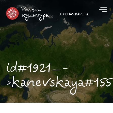
Родная
ЗЕЛЕНАЯ КАРЕТА
культура
id#1921—-
>kanevskaya#155