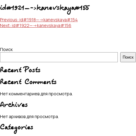
id#1921—->kanevskaya#155
Навигация
Previous:
id#1918—->kanevskaya#154
Next:
id#1922—->kanevskaya#156
по
записям
Поиск
Поиск
Recent Posts
Recent Comments
Нет комментариев для просмотра.
Archives
Нет архивов для просмотра.
Categories