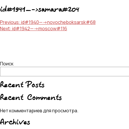
id#1941—->samara#204
Навигация
Previous:
id#1940—->novocheboksarsk#68
Next:
id#1942—->moscow#116
по
записям
Поиск
Recent Posts
Recent Comments
Нет комментариев для просмотра.
Archives