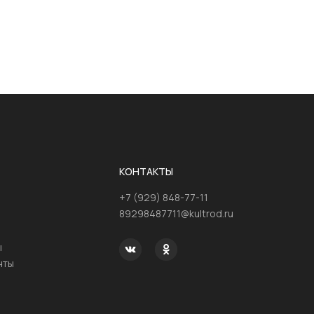
КОНТАКТЫ
+7 (929) 848-77-11
89298487711@kultrod.ru
ы
нты