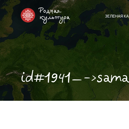
Родная
ЗЕЛЕНАЯ К
культура
id#1941—->sam