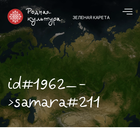
Родная
ЗЕЛЕНАЯ КАРЕТА
культура
id#1962—-
>samara#211