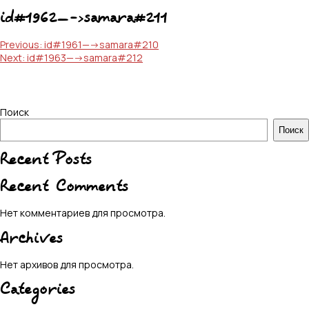
id#1962—->samara#211
Навигация
Previous:
id#1961—->samara#210
Next:
id#1963—->samara#212
по
записям
Поиск
Поиск
Recent Posts
Recent Comments
Нет комментариев для просмотра.
Archives
Нет архивов для просмотра.
Categories