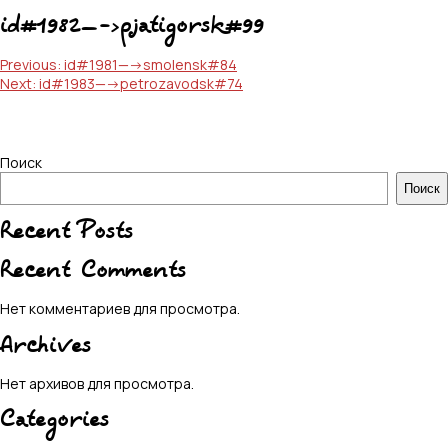
id#1982—->pjatigorsk#99
Навигация
Previous:
id#1981—->smolensk#84
Next:
id#1983—->petrozavodsk#74
по
записям
Поиск
Поиск
Recent Posts
Recent Comments
Нет комментариев для просмотра.
Archives
Нет архивов для просмотра.
Categories