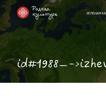
Родная
ЗЕЛЕНАЯ К
культура
id#1988—->izh