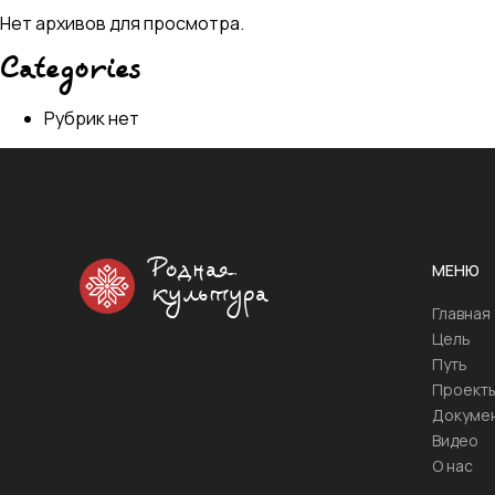
Нет архивов для просмотра.
Categories
Рубрик нет
Родная
МЕНЮ
культура
Главная
Цель
Путь
Проект
Докуме
Видео
О нас