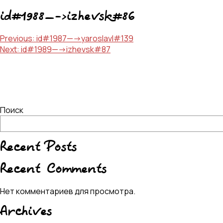
id#1988—->izhevsk#86
Навигация
Previous:
id#1987—->yaroslavl#139
Next:
id#1989—->izhevsk#87
по
записям
Поиск
Recent Posts
Recent Comments
Нет комментариев для просмотра.
Archives