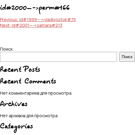
id#2000—->perm#166
Навигация
Previous:
id#1999—->vladivostok#75
Next:
id#2001—->samara#213
по
записям
Поиск
Поиск
Recent Posts
Recent Comments
Нет комментариев для просмотра.
Archives
Нет архивов для просмотра.
Categories