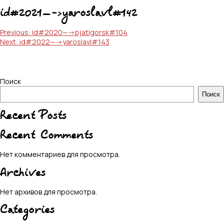
id#2021—->yaroslavl#142
Навигация
Previous:
id#2020—->pjatigorsk#104
Next:
id#2022—->yaroslavl#143
по
записям
Поиск
Поиск
Recent Posts
Recent Comments
Нет комментариев для просмотра.
Archives
Нет архивов для просмотра.
Categories