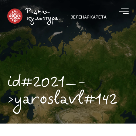
Родная
ЗЕЛЕНАЯ КАРЕТА
культура
id#2021—-
>yaroslavl#142