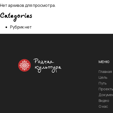
Нет архивов для просмотра.
Categories
Рубрик нет
Родная
МЕНЮ
культура
Главная
Цель
Путь
Проект
Докуме
Видео
О нас