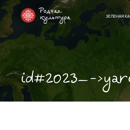
Родная
ЗЕЛЕНАЯ К
культура
id#2023—->yar