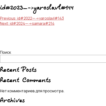
id#2023—->yaroslavl#144
Навигация
Previous:
id#2022—->yaroslavl#143
Next:
id#2024—->samara#214
по
записям
Поиск
Recent Posts
Recent Comments
Нет комментариев для просмотра.
Archives