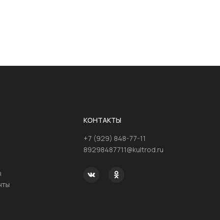
КОНТАКТЫ
+7 (929) 848-77-11
89298487711@kultrod.ru
ы
нты