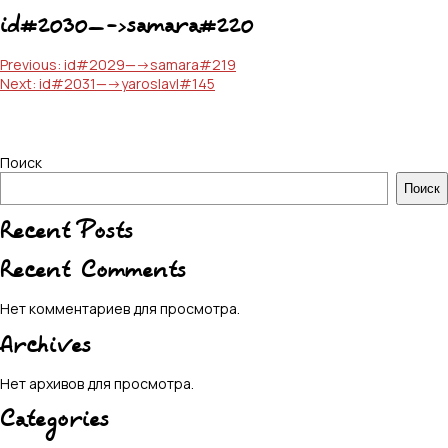
id#2030—->samara#220
Навигация
Previous:
id#2029—->samara#219
Next:
id#2031—->yaroslavl#145
по
записям
Поиск
Поиск
Recent Posts
Recent Comments
Нет комментариев для просмотра.
Archives
Нет архивов для просмотра.
Categories