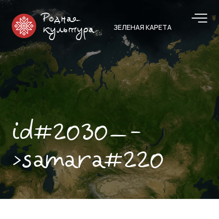
Родная
ЗЕЛЕНАЯ КАРЕТА
культура
id#2030—-
>samara#220