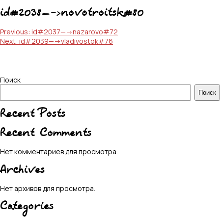
id#2038—->novotroitsk#80
Навигация
Previous:
id#2037—->nazarovo#72
Next:
id#2039—->vladivostok#76
по
записям
Поиск
Поиск
Recent Posts
Recent Comments
Нет комментариев для просмотра.
Archives
Нет архивов для просмотра.
Categories