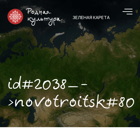
Родная
ЗЕЛЕНАЯ КАРЕТА
культура
id#2038—-
>novotroitsk#80