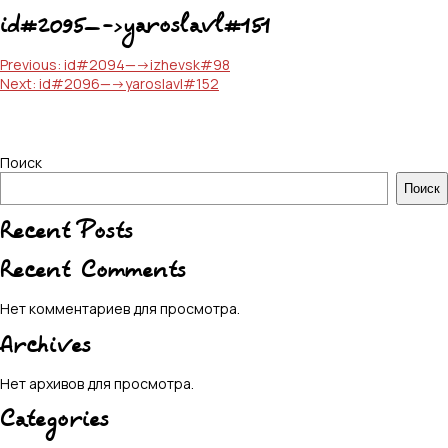
id#2095—->yaroslavl#151
Навигация
Previous:
id#2094—->izhevsk#98
Next:
id#2096—->yaroslavl#152
по
записям
Поиск
Поиск
Recent Posts
Recent Comments
Нет комментариев для просмотра.
Archives
Нет архивов для просмотра.
Categories