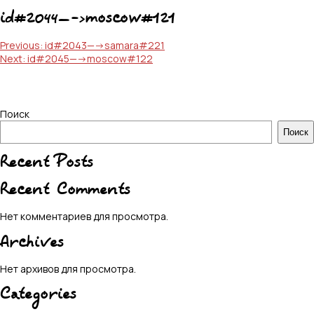
id#2044—->moscow#121
Навигация
Previous:
id#2043—->samara#221
Next:
id#2045—->moscow#122
по
записям
Поиск
Поиск
Recent Posts
Recent Comments
Нет комментариев для просмотра.
Archives
Нет архивов для просмотра.
Categories