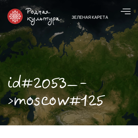
Родная
ЗЕЛЕНАЯ КАРЕТА
культура
id#2053—-
>moscow#125