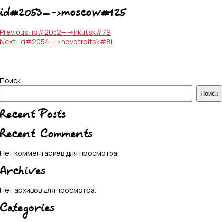
id#2053—->moscow#125
Навигация
Previous:
id#2052—->irkutsk#79
Next:
id#2054—->novotroitsk#81
по
записям
Поиск
Поиск
Recent Posts
Recent Comments
Нет комментариев для просмотра.
Archives
Нет архивов для просмотра.
Categories