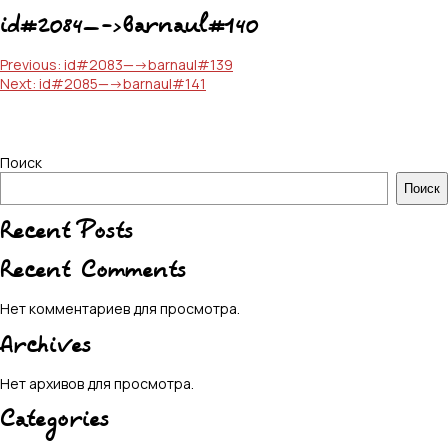
id#2084—->barnaul#140
Навигация
Previous:
id#2083—->barnaul#139
Next:
id#2085—->barnaul#141
по
записям
Поиск
Поиск
Recent Posts
Recent Comments
Нет комментариев для просмотра.
Archives
Нет архивов для просмотра.
Categories