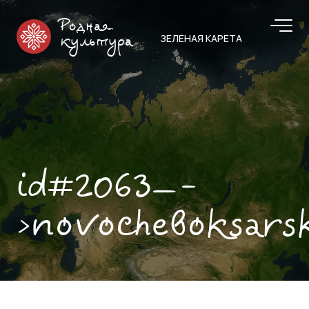
Родная
ЗЕЛЕНАЯ КАРЕТА
культура
id#2063—-
>novocheboksars