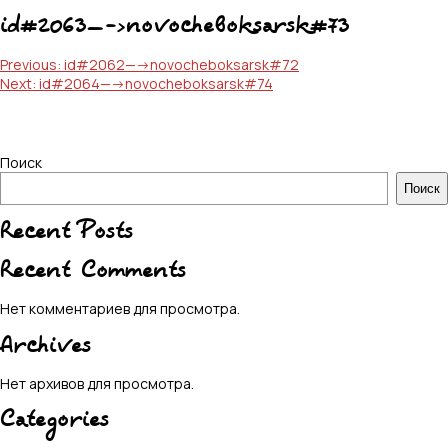
id#2063—->novocheboksarsk#73
Навигация
Previous:
id#2062—->novocheboksarsk#72
Next:
id#2064—->novocheboksarsk#74
по
записям
Поиск
Поиск
Recent Posts
Recent Comments
Нет комментариев для просмотра.
Archives
Нет архивов для просмотра.
Categories