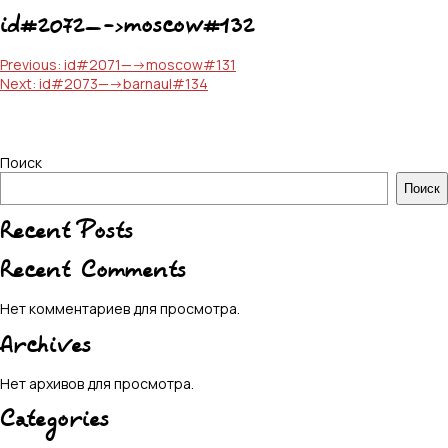
id#2072—->moscow#132
Навигация
Previous:
id#2071—->moscow#131
Next:
id#2073—->barnaul#134
по
записям
Поиск
Поиск
Recent Posts
Recent Comments
Нет комментариев для просмотра.
Archives
Нет архивов для просмотра.
Categories