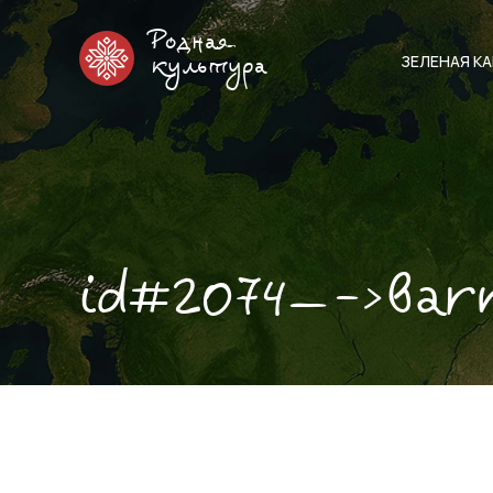
Родная
ЗЕЛЕНАЯ К
культура
id#2074—->bar