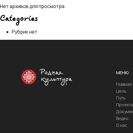
Нет архивов для просмотра.
Categories
Рубрик нет
Родная
МЕНЮ
культура
Главная
Цель
Путь
Проект
Докуме
Видео
О нас