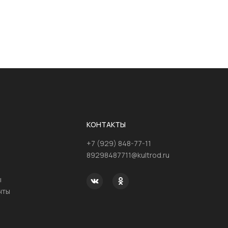
КОНТАКТЫ
+7 (929) 848-77-11
89298487711@kultrod.ru
ы
нты