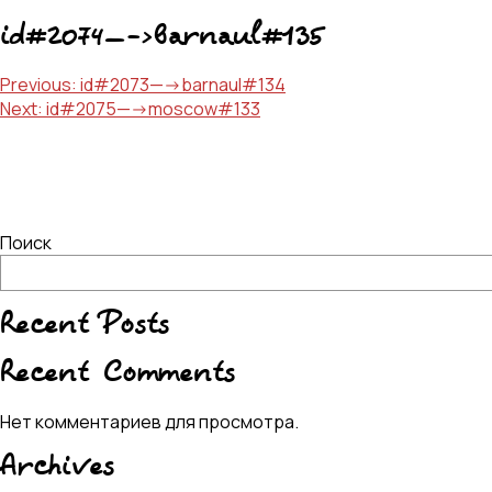
id#2074—->barnaul#135
Навигация
Previous:
id#2073—->barnaul#134
Next:
id#2075—->moscow#133
по
записям
Поиск
Recent Posts
Recent Comments
Нет комментариев для просмотра.
Archives