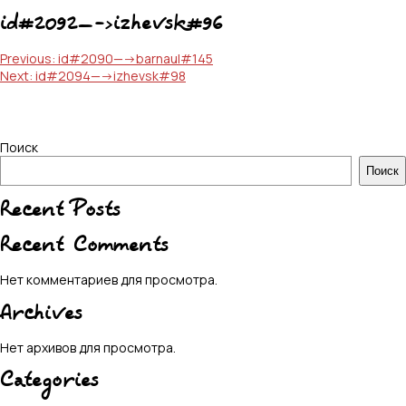
id#2092—->izhevsk#96
Навигация
Previous:
id#2090—->barnaul#145
Next:
id#2094—->izhevsk#98
по
записям
Поиск
Поиск
Recent Posts
Recent Comments
Нет комментариев для просмотра.
Archives
Нет архивов для просмотра.
Categories