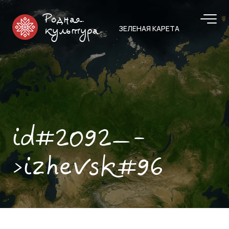
Родная
ЗЕЛЕНАЯ КАРЕТА
культура
id#2092—-
>izhevsk#96