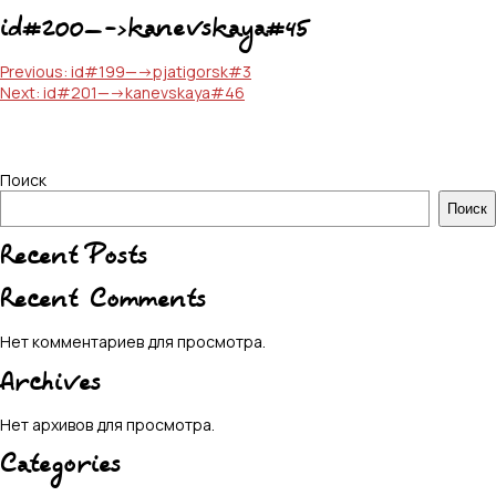
id#200—->kanevskaya#45
Навигация
Previous:
id#199—->pjatigorsk#3
Next:
id#201—->kanevskaya#46
по
записям
Поиск
Поиск
Recent Posts
Recent Comments
Нет комментариев для просмотра.
Archives
Нет архивов для просмотра.
Categories