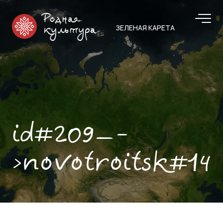
Родная
ЗЕЛЕНАЯ КАРЕТА
культура
id#209—-
>novotroitsk#14