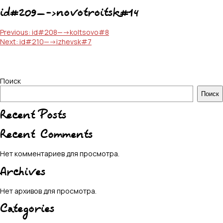
id#209—->novotroitsk#14
Навигация
Previous:
id#208—->koltsovo#8
Next:
id#210—->izhevsk#7
по
записям
Поиск
Поиск
Recent Posts
Recent Comments
Нет комментариев для просмотра.
Archives
Нет архивов для просмотра.
Categories