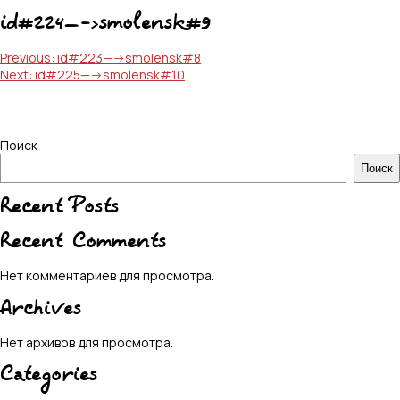
id#224—->smolensk#9
Навигация
Previous:
id#223—->smolensk#8
Next:
id#225—->smolensk#10
по
записям
Поиск
Поиск
Recent Posts
Recent Comments
Нет комментариев для просмотра.
Archives
Нет архивов для просмотра.
Categories