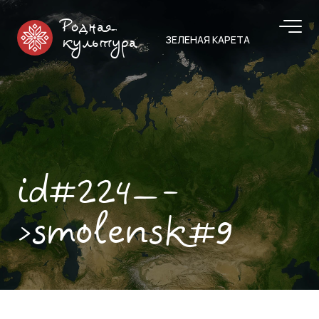
Родная
ЗЕЛЕНАЯ КАРЕТА
культура
id#224—-
>smolensk#9