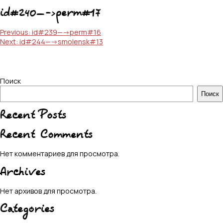
id#240—->perm#17
Навигация
Previous:
id#239—->perm#16
Next:
id#244—->smolensk#13
по
записям
Поиск
Поиск
Recent Posts
Recent Comments
Нет комментариев для просмотра.
Archives
Нет архивов для просмотра.
Categories