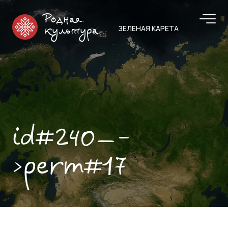
Родная
ЗЕЛЕНАЯ КАРЕТА
культура
id#240—-
>perm#17