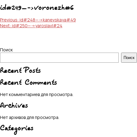
id#249—->voronezh#6
Навигация
Previous:
id#248—->kanevskaya#49
Next:
id#250—->yaroslavl#24
по
записям
Поиск
Поиск
Recent Posts
Recent Comments
Нет комментариев для просмотра.
Archives
Нет архивов для просмотра.
Categories