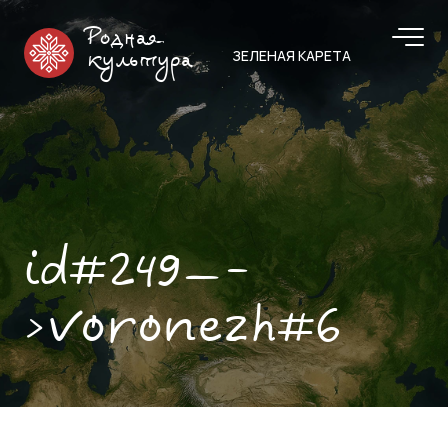
Родная
ЗЕЛЕНАЯ КАРЕТА
культура
id#249—-
>voronezh#6