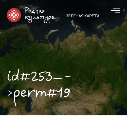
Родная
ЗЕЛЕНАЯ КАРЕТА
культура
id#253—-
>perm#19