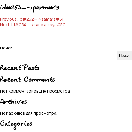
id#253—->perm#19
Навигация
Previous:
id#252—->samara#51
Next:
id#254—->kanevskaya#50
по
записям
Поиск
Поиск
Recent Posts
Recent Comments
Нет комментариев для просмотра.
Archives
Нет архивов для просмотра.
Categories