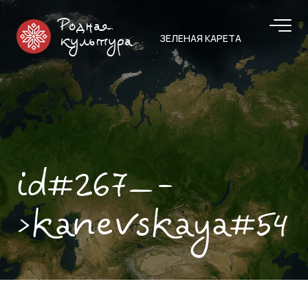
Родная
ЗЕЛЕНАЯ КАРЕТА
культура
id#267—-
>kanevskaya#54