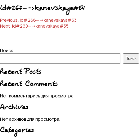
id#267—->kanevskaya#54
Навигация
Previous:
id#266—->kanevskaya#53
Next:
id#268—->kanevskaya#55
по
записям
Поиск
Поиск
Recent Posts
Recent Comments
Нет комментариев для просмотра.
Archives
Нет архивов для просмотра.
Categories