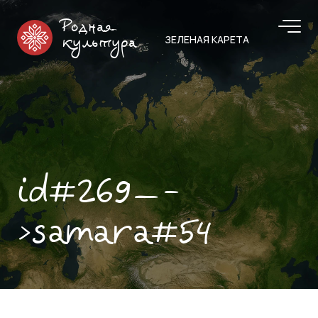
Родная
ЗЕЛЕНАЯ КАРЕТА
культура
id#269—-
>samara#54