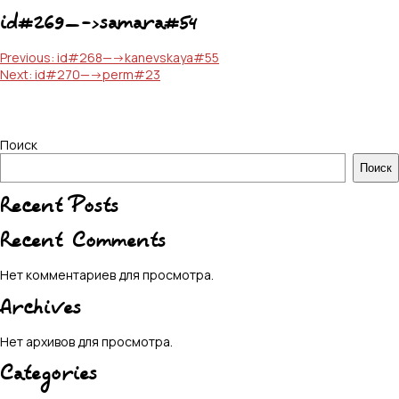
id#269—->samara#54
Навигация
Previous:
id#268—->kanevskaya#55
Next:
id#270—->perm#23
по
записям
Поиск
Поиск
Recent Posts
Recent Comments
Нет комментариев для просмотра.
Archives
Нет архивов для просмотра.
Categories