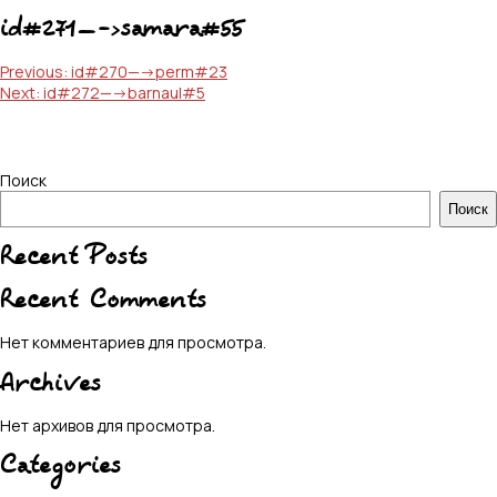
id#271—->samara#55
Навигация
Previous:
id#270—->perm#23
Next:
id#272—->barnaul#5
по
записям
Поиск
Поиск
Recent Posts
Recent Comments
Нет комментариев для просмотра.
Archives
Нет архивов для просмотра.
Categories