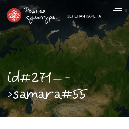
Родная
ЗЕЛЕНАЯ КАРЕТА
культура
id#271—-
>samara#55