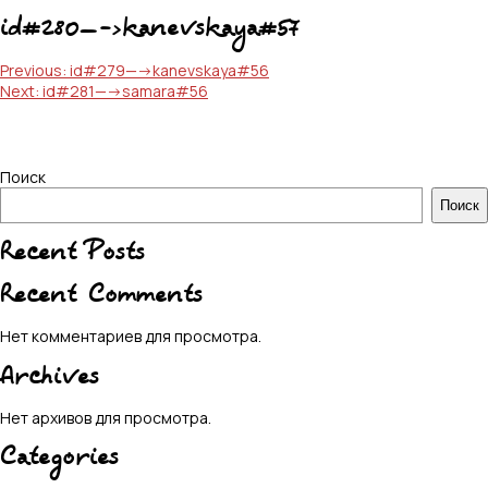
id#280—->kanevskaya#57
Навигация
Previous:
id#279—->kanevskaya#56
Next:
id#281—->samara#56
по
записям
Поиск
Поиск
Recent Posts
Recent Comments
Нет комментариев для просмотра.
Archives
Нет архивов для просмотра.
Categories