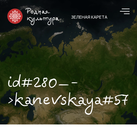
Родная
ЗЕЛЕНАЯ КАРЕТА
культура
id#280—-
>kanevskaya#57