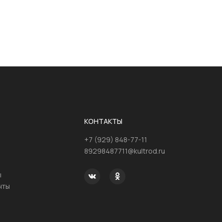
КОНТАКТЫ
+7 (929) 848-77-11
89298487711@kultrod.ru
ы
нты