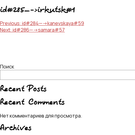
id#285—->irkutsk#1
Навигация
Previous:
id#284—->kanevskaya#59
Next:
id#286—->samara#57
по
записям
Поиск
Recent Posts
Recent Comments
Нет комментариев для просмотра.
Archives