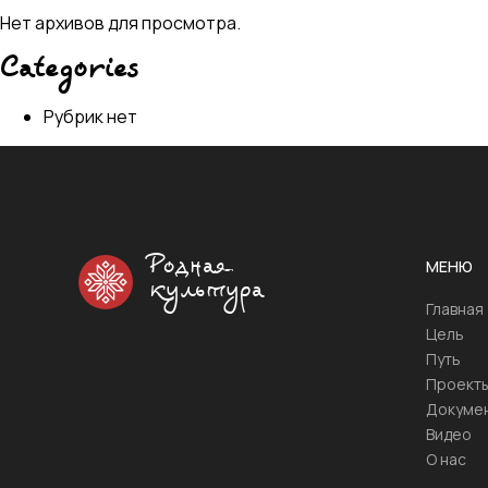
Нет архивов для просмотра.
Categories
Рубрик нет
Родная
МЕНЮ
культура
Главная
Цель
Путь
Проект
Докуме
Видео
О нас