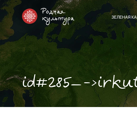
Родная
ЗЕЛЕНАЯ К
культура
id#285—->irku