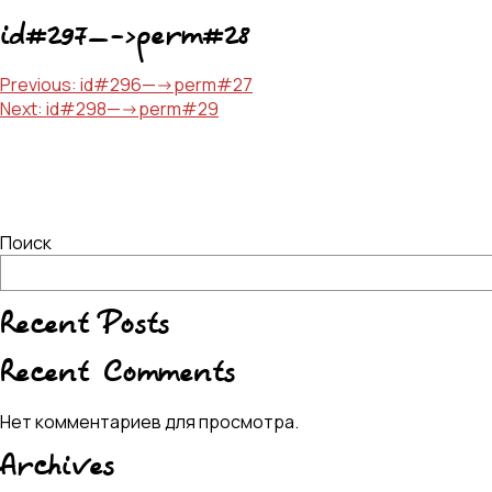
id#297—->perm#28
Навигация
Previous:
id#296—->perm#27
Next:
id#298—->perm#29
по
записям
Поиск
Recent Posts
Recent Comments
Нет комментариев для просмотра.
Archives