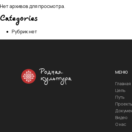
Нет архивов для просмотра.
Categories
Рубрик нет
Родная
МЕНЮ
культура
Главная
Цель
Путь
Проект
Докуме
Видео
О нас