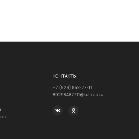
КОНТАКТЫ
+7 (929) 848-77-11
89298487711@kultrod.ru
ы
нты