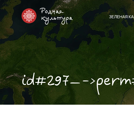
Родная
ЗЕЛЕНАЯ К
культура
id#297—->perm