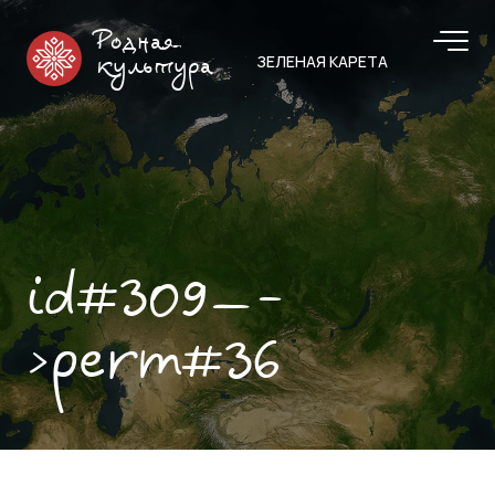
Родная
ЗЕЛЕНАЯ КАРЕТА
культура
id#309—-
>perm#36