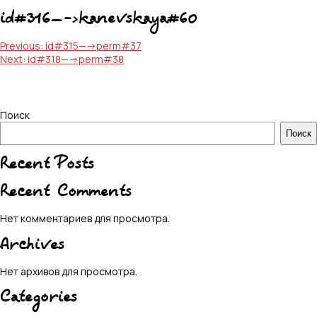
id#316—->kanevskaya#60
Навигация
Previous:
id#315—->perm#37
Next:
id#318—->perm#38
по
записям
Поиск
Поиск
Recent Posts
Recent Comments
Нет комментариев для просмотра.
Archives
Нет архивов для просмотра.
Categories