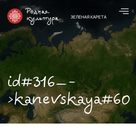
Родная
ЗЕЛЕНАЯ КАРЕТА
культура
id#316—-
>kanevskaya#60