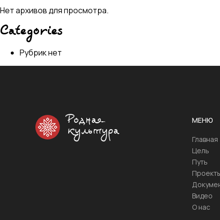
Нет архивов для просмотра.
Categories
Рубрик нет
Родная
МЕНЮ
культура
Главная
Цель
Путь
Проект
Докуме
Видео
О нас