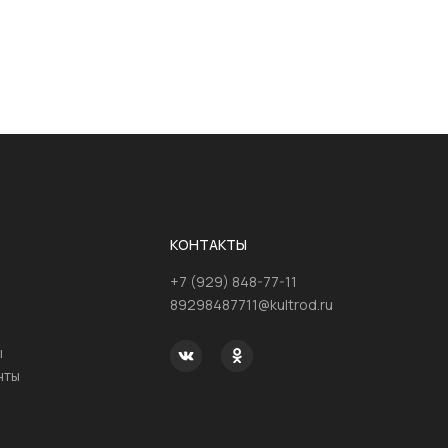
КОНТАКТЫ
+7 (929) 848-77-11
89298487711@kultrod.ru
ы
нты