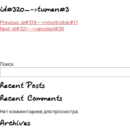
id#320—->tumen#3
Навигация
Previous:
id#319—->novotroitsk#17
Next:
id#321—->yaroslavl#26
по
записям
Поиск
Recent Posts
Recent Comments
Нет комментариев для просмотра.
Archives