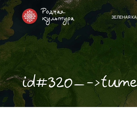
Родная
ЗЕЛЕНАЯ К
культура
id#320—->tum