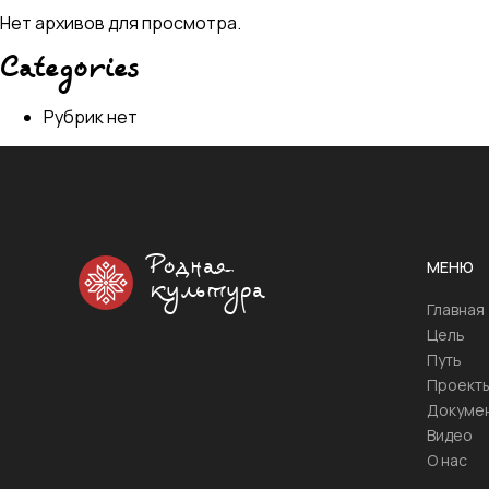
Нет архивов для просмотра.
Categories
Рубрик нет
Родная
МЕНЮ
культура
Главная
Цель
Путь
Проект
Докуме
Видео
О нас