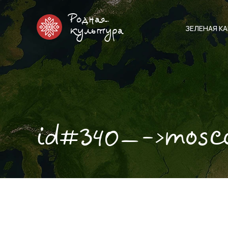
Родная
ЗЕЛЕНАЯ К
культура
id#340—->mosc