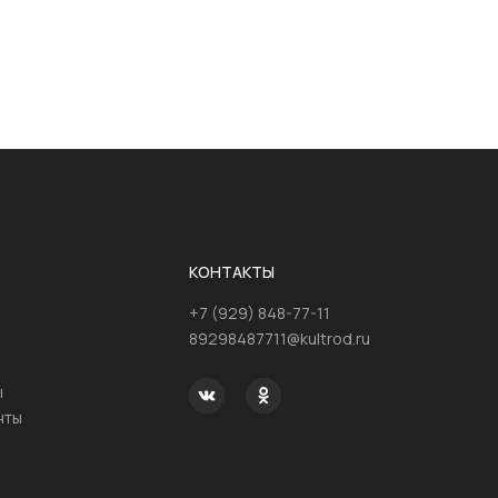
КОНТАКТЫ
+7 (929) 848-77-11
89298487711@kultrod.ru
ы
нты