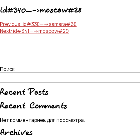
id#340—->moscow#28
Навигация
Previous:
id#338—->samara#68
Next:
id#341—->moscow#29
по
записям
Поиск
Recent Posts
Recent Comments
Нет комментариев для просмотра.
Archives