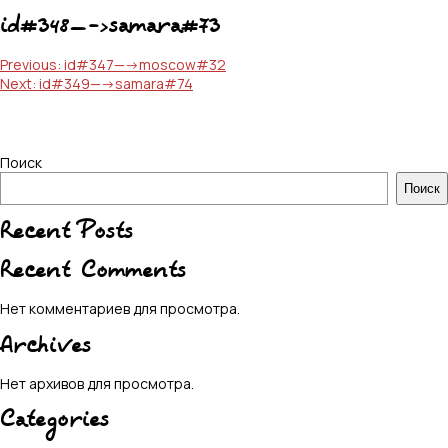
id#348—->samara#73
Навигация
Previous:
id#347—->moscow#32
Next:
id#349—->samara#74
по
записям
Поиск
Поиск
Recent Posts
Recent Comments
Нет комментариев для просмотра.
Archives
Нет архивов для просмотра.
Categories