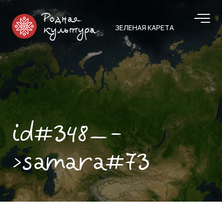
Родная
ЗЕЛЕНАЯ КАРЕТА
культура
id#348—-
>samara#73