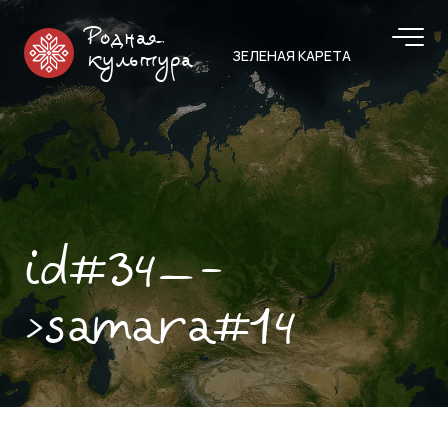
Родная
ЗЕЛЕНАЯ КАРЕТА
культура
id#34—-
>samara#14