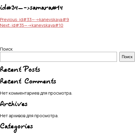
id#34—->samara#14
Навигация
Previous:
id#33—->kanevskaya#9
Next:
id#35—->kanevskaya#10
по
записям
Поиск
Поиск
Recent Posts
Recent Comments
Нет комментариев для просмотра.
Archives
Нет архивов для просмотра.
Categories