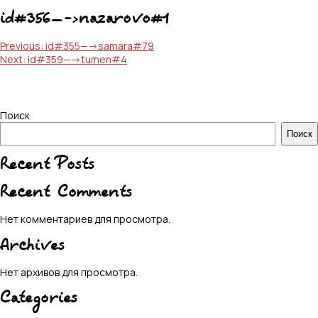
id#356—->nazarovo#1
Навигация
Previous:
id#355—->samara#79
Next:
id#359—->tumen#4
по
записям
Поиск
Поиск
Recent Posts
Recent Comments
Нет комментариев для просмотра.
Archives
Нет архивов для просмотра.
Categories