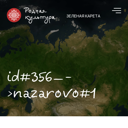
Родная
ЗЕЛЕНАЯ КАРЕТА
культура
id#356—-
>nazarovo#1