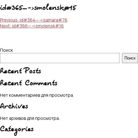
id#365—->smolensk#15
Навигация
Previous:
id#364—->samara#76
Next:
id#366—->smolensk#16
по
записям
Поиск
Поиск
Recent Posts
Recent Comments
Нет комментариев для просмотра.
Archives
Нет архивов для просмотра.
Categories