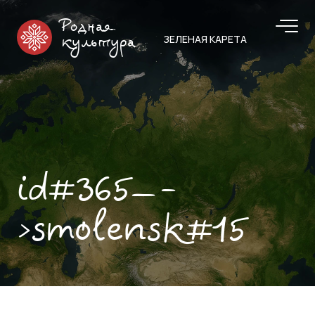
Родная
ЗЕЛЕНАЯ КАРЕТА
культура
id#365—-
>smolensk#15